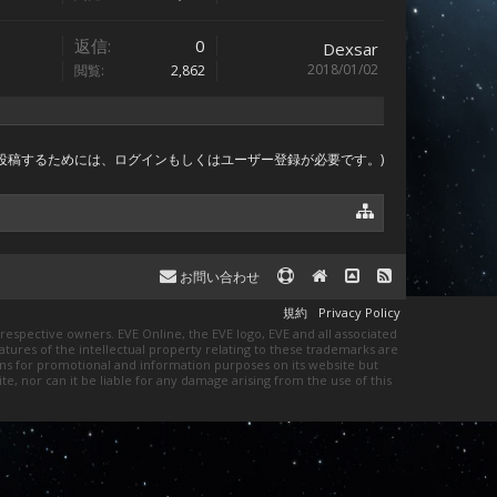
返信:
0
Dexsar
2018/01/02
閲覧:
2,862
(投稿するためには、ログインもしくはユーザー登録が必要です。)
お問い合わせ
規約
Privacy Policy
respective owners. EVE Online, the EVE logo, EVE and all associated
eatures of the intellectual property relating to these trademarks are
igns for promotional and information purposes on its website but
te, nor can it be liable for any damage arising from the use of this