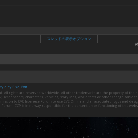
スレッドの表示オプション
yle by Pixel Exit
. All rights are reserved worldwide. All other trademarks are the property of their 
rk, screenshots, characters, vehicles, storylines, world facts or other recognizable f
permission to EVE Japanese Forum to use EVE Online and all associated logos and des
e Forum. CCP is in no way responsible for the content on or functioning of this websi