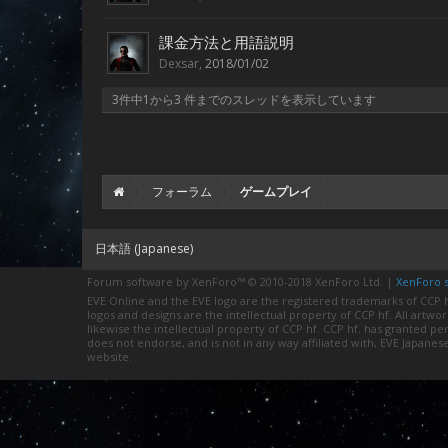
課金方法と用語説明
Dexsar
,
2018/01/02
3件中1から3 件までのスレッドを表示しています
フォーラム
ゲームプレイ
日本語 (Japanese)
Forum software by XenForo™
© 2010-2018 XenForo Ltd.
|
XenForo st
EVE Online and the EVE logo are the registered trademarks of CCP hf
logos and designs are the intellectual property of CCP hf. All artwo
likewise the intellectual property of CCP hf. CCP hf. has granted 
does not endorse, and is not in any way affiliated with, EVE Japanes
website.