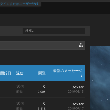
グインまたはユーザー登録
最新のメッセージ
開始日
返信
閲覧
↓
返信:
0
Dexsar
2019/08/13
閲覧:
2,005
返信:
0
Dexsar
2019/07/17
閲覧:
3,418