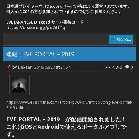
日本語プレイヤー向けDiscordサーバが私により運営されています。
何人かのCCPの方も参加されていますのでぜひご参加ください。
EVE JAPANESE Discord サーバ招待コード
https://discord.gg/pu7dfTq
続ける...
速報：EVE PORTAL – 2019
by
Dexsar
:
2019/08/27
at
21:57
4,840
0
https://www.eveonline.com/article/pww4x0/introducing-eve-portal-
2019-edition
EVE PORTAL – 2019 が配信開始されました！
これはiOSとAndroidで使えるポータルアプリで
す。