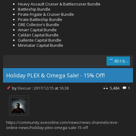
Heavy Assault Cruiser & Battlecruiser Bundle
Battleship Bundle
Pirate Frigate & Cruiser Bundle
Pirate Battleship Bundle
ORE Collector’s Bundle
Amarr Capital Bundle
Caldari Capital Bundle
Gallente Capital Bundle
Minmatar Capital Bundle
続ける...
Holiday PLEX & Omega Sale! - 15% Off!
by
Dexsar
:
2017/12/15
at
16:38
5,484
1
https://community.eveonline.com/news/news-channels/eve-
online-news/holiday-plex-omega-sale-15-off