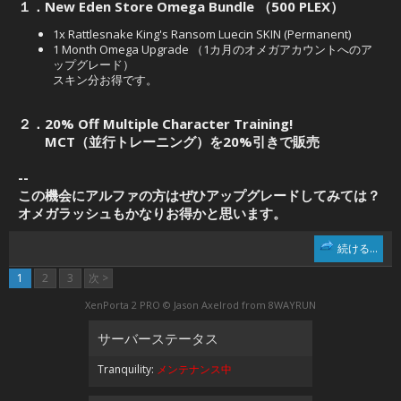
１．New Eden Store Omega Bundle （500 PLEX）
1x Rattlesnake King's Ransom Luecin SKIN (Permanent)
1 Month Omega Upgrade （1カ月のオメガアカウントへのア
ップグレード）
スキン分お得です。
２．20% Off Multiple Character Training!
MCT（並行トレーニング）を20%引きで販売
--
この機会にアルファの方はぜひアップグレードしてみては？
オメガラッシュもかなりお得かと思います。
続ける...
1
2
3
次 >
XenPorta 2 PRO
© Jason Axelrod from
8WAYRUN
サーバーステータス
Tranquility:
メンテナンス中