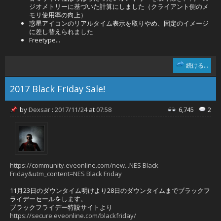
ジオメトリーに基づいた計算にしました（クライアント側のメ
モリ使用率の向上）
惑星アイコンのリアルタイム表示を取りやめ、固定のイメージ
に差し替えられました
Freetype...
続ける...
2017 Black Friday Sale!
by
Dexsar
:
2017/11/24
at
07:58
6,745
2
https://community.eveonline.com/new...NES Black
Friday&utm_content=NES Black Friday
11月23日のダウンタイム明けより28日のダウンタイムまでブラックフ
ライデーセールをします。
ブラックフライデー特設サイトより
https://secure.eveonline.com/blackfriday/