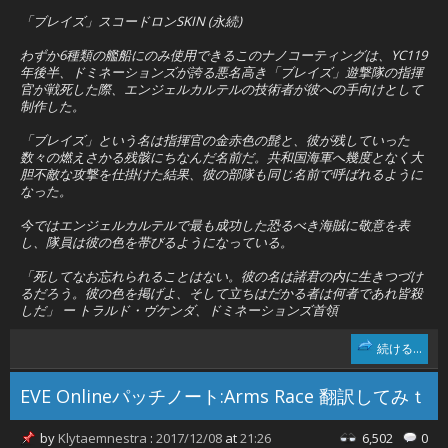
「ブレイズ」スコードロンSKIN (永続)
わずか6種類の艦船にのみ使用できるこのナノコーティングは、YC119
年後半、ドミネーションズが誇る悪名高き「ブレイズ」遊撃隊の指揮
官が戦死した際、
エンジェルカルテルの技術者が
彼への手向けとして
制作した。
「ブレイズ」という名は指揮官の金赤色の髭と、彼が残していった
数々の燃えさかる残骸にちなんだ名前だ。共和国海軍へ幾度となく大
胆不敵な攻撃を仕掛けた結果、彼の部隊も同じ名前で呼ばれるように
なった。
今ではエンジェルカルテルで最も成功した恐るべき海賊に敬意を表
し、隊員は彼の色を帯びるようになっている。
「死してなお忘れられることはない。彼の名は諸君の内に生きつづけ
るだろう。彼の色を掲げよ、そして立ちはだかる者は何者であれ皆殺
しだ」 ー トラルド・ヴケンダ、ドミネーションズ首領
続ける...
EVE Onlineパッチノート:Arms Race 翻訳してみｔ
by
Klytaemnestra
:
2017/12/08
at
21:26
6,502
0