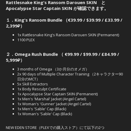
Rattlesnake King's Ransom Darouen SKIN と
Apocalypse Star Captain SKIN が確認できます。
１．King's Ransom Bundle
（€39.99 / $39.99 / £33.99 /
2,399₽）
1x Rattlesnake King's Ransom Darouen SKIN (Permanent)
1100 PLEX
２．Omega Rush Bundle （ €99.99 / $99.99 / £84.99 /
5,999₽）
3 months of Omega （3か月分のオメガ）
2x 90 days of Multiple Character Training （2キャラクター90
日分のMCT）
5x Skill Extractors
1x Body Resculpt Certificate
1x Apocalypse Star Captain SKIN (Permanent)
1x Men's 'Marshal' Jacket (Angel Cartel)
1x Woman's 'Gunner' Jacket (Angel Cartel)
1x Men's 'Sable' Cap (Black)
1x Woman's 'Sable' Cap (Black)
NEW EDEN STORE（PLEXでの購入ストア）にて以下の2つ