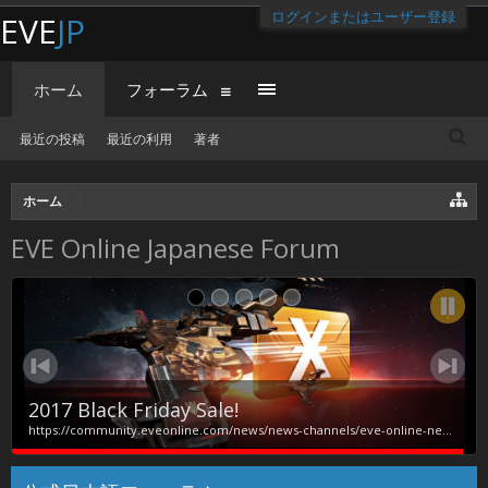
ログインまたはユーザー登録
EVE
JP
ホーム
フォーラム
最近の投稿
最近の利用
著者
ホーム
EVE Online Japanese Forum
2017 Black Friday Sale!
https://community.eveonline.com/news/news-channels/eve-online-news/2017-black-friday-sale/?utm_source=launcher&amp;utm_medium=banner&amp;utm_campaign=NES%20Black%20Friday&amp;utm_term=NES%20Black%20Friday&amp;utm_content=NES%20Black%20Friday 11月23日のダウンタイム明けより28日のダウンタイムまでブラックフライデーセールをします。 ブラックフライデー特設サイトより https://secure.eveonline.com/blackfriday/ Rattlesnake King's Ransom Darouen SKIN と Apocalypse Star Captain SKIN が確認できます。 １．King's Ransom Bundle （€39.99 / $39.99 / £33.99 / 2,399₽） 1x Rattlesnake King's...