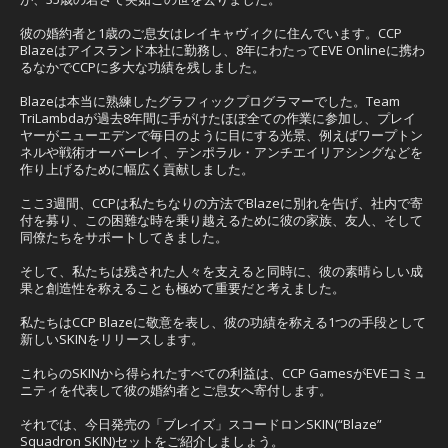
彼の婚約者と1歳のご息女はレイキャヴィクに住んでいます。CCP
Blazeはアイスランド本社に勤務し、8年にわたってEVE Onlineに携わ
るなかでCCPに多大な功績を残しました。
Blazeは本当に熟練したグラフィックプログラマーでした。Team
TriLambdaが過去8年間に手がけたほぼ全ての作業に参加し、プレイ
ヤーがニューエデンで毎日のように目にする光景、例えばワープトン
ネルや戦術オーバーレイ、テンポラル・アンチエイリアシングなどを
作り上げるために幅広く貢献しました。
ここ3週間、CCPは私たちなりの方法でBlazeに別れを告げ、社内で寄
付を募り、この困難な時を乗り越えるために彼の家族、友人、そして
同僚たちをサポートしてきました。
そして、私たちは残された人々を支えると同時に、彼の素晴らしい成
果と創造性を称えることも極めて重要だと考えました。
私たちはCCP Blazeに敬意を表し、彼の功績を称える1つの手段として
新しいSKINをリリースします。
これらのSKINから得られたすべての利益は、CCP GamesがEVEコミュ
ニティを代表して彼の婚約者とご息女へ寄付します。
それでは、今日発売の「ブレイズ」スコードロンSKIN(“Blaze”
Squadron SKIN)セットをご紹介しましょう。