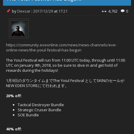
by
Dexsar
:
2017/12/29
at
17:21
4,762
0
https://community.eveonline.com/news/news-channels/eve-
online-news/the-yoiul-festival-has-begun
The Yoiul Festival will run from 11:00 UTC today, through until 11:00
UTC on January 9th, 2018, so be sure to dive in and get hold of
rewards during the holidays!
1月9日のダウンタイムまでThe Yoiul Festival としてSKINのセールが
NEW EDEN STOREにて行われます。
20% off:
Tactical Destroyer Bundle
Strategic Cruiser Bundle
SOE Bundle
40% off: