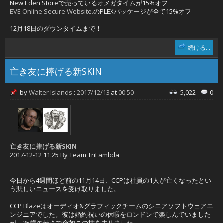
New Eden Storeで売っているオメガタイムが15%オフ
EVE Online Secure Website.
のPLEXパッケージが全て15%オフ
12月18日のダウンタイムまで！
続ける...
亡き友に捧げる新SKIN
by
Walter Islands
:
2017/12/13
at
00:50
5,022
0
亡き友に捧げる新SKIN
2017-12-12 11:25 By Team TriLambda
今日から4週間ほど前の11月14日、CCPは社員の1人が亡くなったとい
う悲しいニュースを受け取りました。
CCP Blazeはオーディオ&グラフィックチームのシニアソフトウェアエ
ンジニアでした。彼は婚約祝いの休暇をロンドンで楽しんでいました
が、35歳の若さで突如この世を去りました。