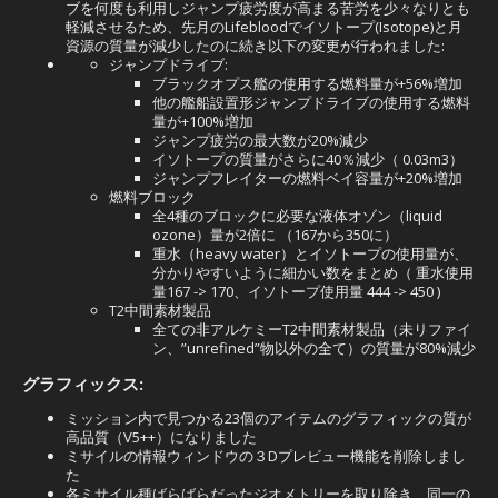
ブを何度も利用しジャンプ疲労度が高まる苦労を少々なりとも
軽減させるため、先月のLifebloodでイソトープ(Isotope)と月
資源の質量が減少したのに続き以下の変更が行われました:
ジャンプドライブ:
ブラックオプス艦の使用する燃料量が+56%増加
他の艦船設置形ジャンプドライブの使用する燃料
量が+100%増加
ジャンプ疲労の最大数が20%減少
イソトープの質量がさらに40％減少（ 0.03m3）
ジャンプフレイターの燃料ベイ容量が+20%増加
燃料ブロック
全4種のブロックに必要な液体オゾン（liquid
ozone）量が2倍に （167から350に）
重水（heavy water）とイソトープの使用量が、
分かりやすいように細かい数をまとめ（ 重水使用
量167 -> 170、イソトープ使用量 444 -> 450 )
T2中間素材製品
全ての非アルケミーT2中間素材製品（未リファイ
ン、”unrefined”物以外の全て）の質量が80%減少
グラフィックス:
ミッション内で見つかる23個のアイテムのグラフィックの質が
高品質（V5++）になりました
ミサイルの情報ウィンドウの３Dプレビュー機能を削除しまし
た
各ミサイル種ばらばらだったジオメトリーを取り除き、同一の