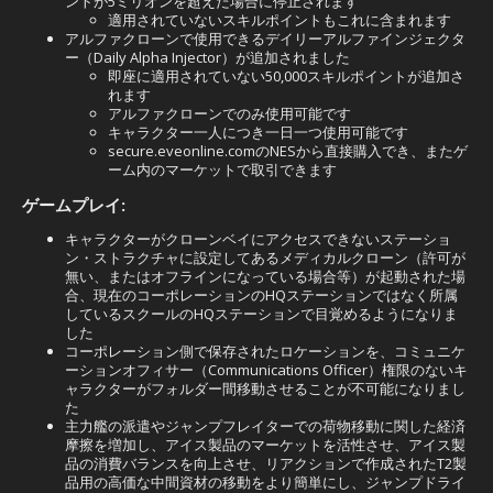
ントが5ミリオンを超えた場合に停止されます
適用されていないスキルポイントもこれに含まれます
アルファクローンで使用できるデイリーアルファインジェクタ
ー（Daily Alpha Injector）が追加されました
即座に適用されていない50,000スキルポイントが追加さ
れます
アルファクローンでのみ使用可能です
キャラクター一人につき一日一つ使用可能です
secure.eveonline.comのNESから直接購入でき、またゲ
ーム内のマーケットで取引できます
ゲームプレイ:
キャラクターがクローンベイにアクセスできないステーショ
ン・ストラクチャに設定してあるメディカルクローン（許可が
無い、またはオフラインになっている場合等）が起動された場
合、現在のコーポレーションのHQステーションではなく所属
しているスクールのHQステーションで目覚めるようになりま
した
コーポレーション側で保存されたロケーションを、コミュニケ
ーションオフィサー（Communications Officer）権限のないキ
ャラクターがフォルダー間移動させることが不可能になりまし
た
主力艦の派遣やジャンプフレイターでの荷物移動に関した経済
摩擦を増加し、アイス製品のマーケットを活性させ、アイス製
品の消費バランスを向上させ、リアクションで作成されたT2製
品用の高価な中間資材の移動をより簡単にし、ジャンプドライ