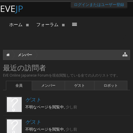
ログインまたはユーザー登録
EVE
JP
ホーム
フォーラム
メンバー
最近の訪問者
EVE Online Japanese Forumを現在閲覧している全ての人のリストです。
全員
メンバー
ゲスト
ロボット
ゲスト
不明なページを閲覧中,
少し前
ゲスト
不明なページを閲覧中,
少し前