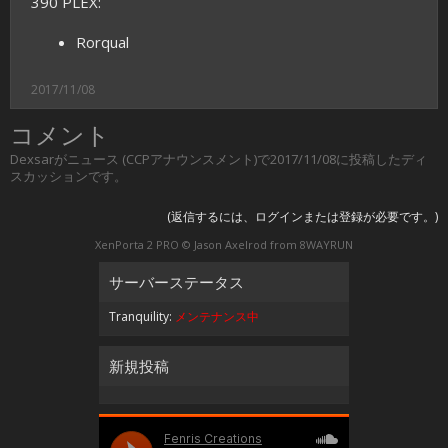
390 PLEX:
Rorqual
2017/11/08
コメント
Dexsar
が
ニュース (CCPアナウンスメント)
で
2017/11/08
に投稿したディ
スカッションです。
(返信するには、ログインまたは登録が必要です。)
XenPorta 2 PRO
© Jason Axelrod from
8WAYRUN
サーバーステータス
Tranquility:
メンテナンス中
新規投稿