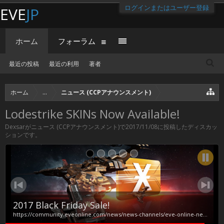
ログインまたはユーザー登録
EVE
JP
ホーム
フォーラム
最近の投稿
最近の利用
著者
ホーム
...
ニュース (CCPアナウンスメント)
Lodestrike SKINs Now Available!
Dexsar
が
ニュース (CCPアナウンスメント)
で
2017/11/08
に投稿したディスカッ
ションです。
2017 Black Friday Sale!
https://community.eveonline.com/news/news-channels/eve-online-news/2017-black-friday-sale/?utm_source=launcher&amp;utm_medium=banner&amp;utm_campaign=NES%20Black%20Friday&amp;utm_term=NES%20Black%20Friday&amp;utm_content=NES%20Black%20Friday 11月23日のダウンタイム明けより28日のダウンタイムまでブラックフライデーセールをします。 ブラックフライデー特設サイトより https://secure.eveonline.com/blackfriday/ Rattlesnake King's Ransom Darouen SKIN と Apocalypse Star Captain SKIN が確認できます。 １．King's Ransom Bundle （€39.99 / $39.99 / £33.99 / 2,399₽） 1x Rattlesnake King's...